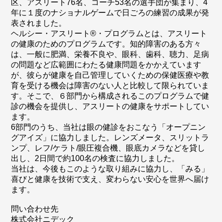
区、アスリート76名、コーチ53名の選手団が集まり、4
年に１度のナショナルゲームで日ごろの練習の成果が発
表されました。
ヘルシー・アスリート®・プログラムとは、アスリート
の健康のためのプログラムです。知的障害のある方々
は、一般に肥満、栄養不良や、眼科、歯科、聴力、足病
の問題など広範囲にわたる健康問題をかかえています
が、彼らが健康を自己管理していくための保健医療や教
育を受ける機会は障害のない人と比較して限られていま
す。そこで、６部門から構成されるこのプログラムで健
診の機会を提供し、アスリートの健康をサポートしてい
ます。
6部門のうち、当社は眼の健診をおこなう「オープニン
グアイズ」に協力しました。レンズメータ、スリットラ
ンプ、レフ/ケラト/眼圧複合機、眼底カメラなどを貸し
出し、2日間で約100名の検査に協力しました。
当社は、今後もこのような取り組みに協力し、「みる」
喜びと健康を技術で支え、変わらない安心を世界へ届け
ます。
問い合わせ先
株式会社ニデック