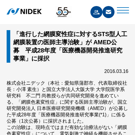
「進行した網膜変性症に対するSTS型人工
網膜装置の医師主導治験」が AMED公
募 平成28年度「医療機器開発推進研究
事業」に採択
2016.03.16
株式会社ニデック（本社：愛知県蒲郡市、代表取締役社
長：小澤 素生）と国立大学法人大阪大学 大学院医学系
研究科 不二門 尚教授らが共同研究開発を進めてい
る、「網膜色素変性症」に関する医師主導治験が、国立
研究開発法人 日本医療研究開発機構（AMED）が公募し
た平成28年度「医療機器開発推進研究事業(*1)」に係る
公募（1次公募）に採択されました。
この治験は、現時点ではまだ有効な治療法がない「網膜
色素変性症」について、電気刺激で神経を機能させるこ