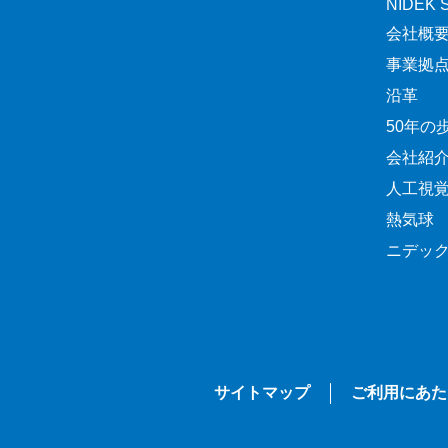
NIDEK Sp
会社概
事業拠
沿革
50年の
会社紹
人工視
熱気球
ニデッ
サイトマップ
ご利用にあた