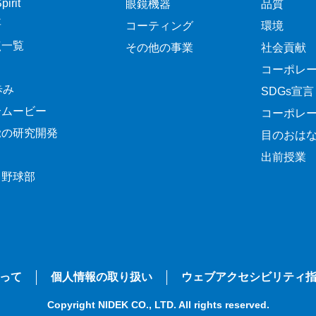
irit
眼鏡機器
品質
要
コーティング
環境
点一覧
その他の事業
社会貢献
コーポレ
歩み
SDGs宣言
介ムービー
コーポレ
覚の研究開発
目のおは
出前授業
ク野球部
って
個人情報の取り扱い
ウェブアクセシビリティ
Copyright NIDEK CO., LTD. All rights reserved.