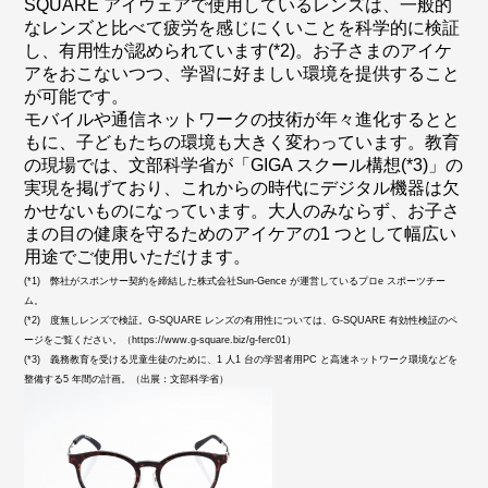
SQUARE アイウェアで使用しているレンズは、一般的
なレンズと比べて疲労を感じにくいことを科学的に検証
し、有用性が認められています(*2)。お子さまのアイケ
アをおこないつつ、学習に好ましい環境を提供すること
が可能です。
モバイルや通信ネットワークの技術が年々進化するとと
もに、子どもたちの環境も大きく変わっています。教育
の現場では、文部科学省が「GIGA スクール構想(*3)」の
実現を掲げており、これからの時代にデジタル機器は欠
かせないものになっています。大人のみならず、お子さ
まの目の健康を守るためのアイケアの1 つとして幅広い
用途でご使用いただけます。
(*1) 弊社がスポンサー契約を締結した株式会社Sun-Gence が運営しているプロe スポーツチー
ム。
(*2) 度無しレンズで検証。G-SQUARE レンズの有用性については、G-SQUARE 有効性検証のペ
ージをご覧ください。（https://www.g-square.biz/g-ferc01）
(*3) 義務教育を受ける児童生徒のために、1 人1 台の学習者用PC と高速ネットワーク環境などを
整備する5 年間の計画。（出展：文部科学省）