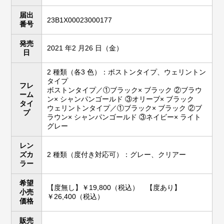
届出
23B1X00023000177
番号
発売
2021 年2 月26 日（金）
日
2 種類（各3 色）：ボストンタイプ、ウェリントン
タイプ
フレ
ボストンタイプ／①ブラック× ブラック ②ブラウ
ーム
ン× シャンパンゴールド ③オリーブ× ブラック
タイ
ウェリントンタイプ／①ブラック× ブラック ②ブ
プ
ラウン× シャンパンゴールド ③ネイビー× ライト
グレー
レン
ズカ
2 種類（度付き対応可）：グレー、クリアー
ラー
希望
【度無し】￥19,800（税込） 【度あり】
小売
￥26,400（税込）
価格
販売