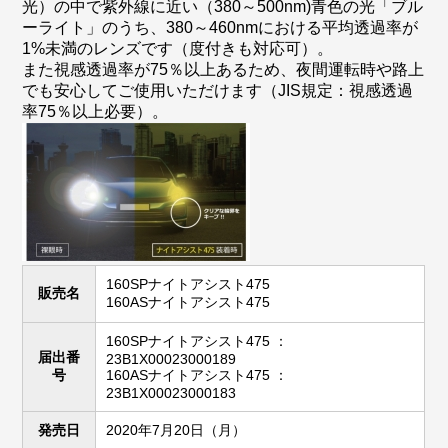
光）の中で紫外線に近い（380～500nm)青色の光「ブル
ーライト」のうち、380～460nmにおける平均透過率が
1%未満のレンズです（度付きも対応可）。
また視感透過率が75％以上あるため、夜間運転時や路上
でも安心してご使用いただけます（JIS規定：視感透過
率75％以上必要）。
160SPナイトアシスト475
販売名
160ASナイトアシスト475
160SPナイトアシスト475 ：
届出番
23B1X00023000189
号
160ASナイトアシスト475 ：
23B1X00023000183
発売日
2020年7月20日（月）