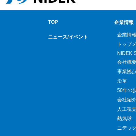
TOP
企業情報
企業情
ニュース/イベント
トップ
NIDEK Sp
会社概
事業拠
沿革
50年の
会社紹
人工視
熱気球
ニデッ