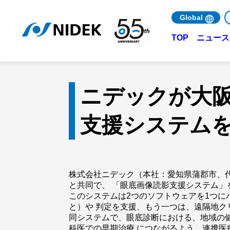
Global
ニュース 
TOP
ニデックが大
支援システム
株式会社ニデック（本社：愛知県蒲郡市、代
と共同で、 「眼底画像読影支援システム」
このシステムは2つのソフトウェアを1つに
と）や 判定を支援、もう一つは、遠隔地ク
同システムで、眼底診断における、地域の
科医での早期治療 につながるよう、連携