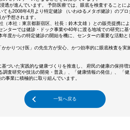
の浸透が進んでいます。 予防医療では、眼底を検査することに
いても2008年4月より特定健診 （いわゆるメタボ健診）のプ
及が予想されます。
式会社（本社：東京都新宿区、社長：鈴木文雄 ）との販売提携に
センターでは健診・ドック事業や40年に渡る地域での研究に基
本年度からの特定健診の開始を機に、センターの重要な活動と
「かかりつけ医」の先生方が安心、かつ効率的に眼底検査を実
に基づいた実践的な健康づくりを推進し、 府民の健康の保持増
る調査研究や技法の開発・普及」、「健康情報の発信」、 「
種の事業に積極的に取り組んでいます。
一覧へ戻る