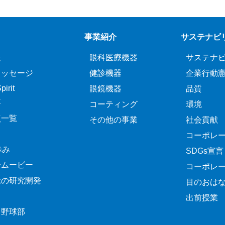
事業紹介
サステナビ
報
眼科医療機器
サステナ
メッセージ
健診機器
企業行動
irit
眼鏡機器
品質
要
コーティング
環境
点一覧
その他の事業
社会貢献
コーポレ
歩み
SDGs宣言
介ムービー
コーポレ
覚の研究開発
目のおは
出前授業
ク野球部