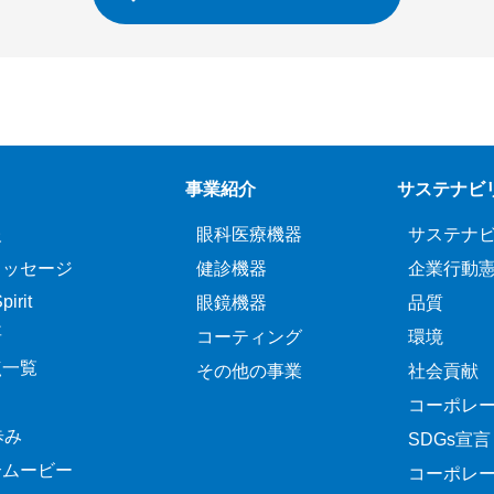
事業紹介
サステナビ
報
眼科医療機器
サステナ
メッセージ
健診機器
企業行動
irit
眼鏡機器
品質
要
コーティング
環境
点一覧
その他の事業
社会貢献
コーポレ
歩み
SDGs宣言
介ムービー
コーポレ