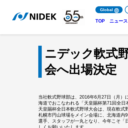
Global
ニュース 
TOP
ニデック軟式野
会へ出場決定
当社軟式野球部は、2016年6月27日（月
海道でおこなわれる「天皇賜杯第71回全日
天皇賜杯全日本軟式野球大会は、現在軟式
札幌市円山球場をメイン会場に、北海道内
選手、スタッフが一丸となり、今年こそ「
しくお願いいたします。