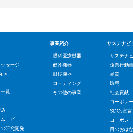
事業紹介
サステナビ
報
眼科医療機器
サステナ
メッセージ
健診機器
企業行動
irit
眼鏡機器
品質
要
コーティング
環境
点一覧
その他の事業
社会貢献
コーポレ
歩み
SDGs宣言
介ムービー
コーポレ
覚の研究開発
目のおは