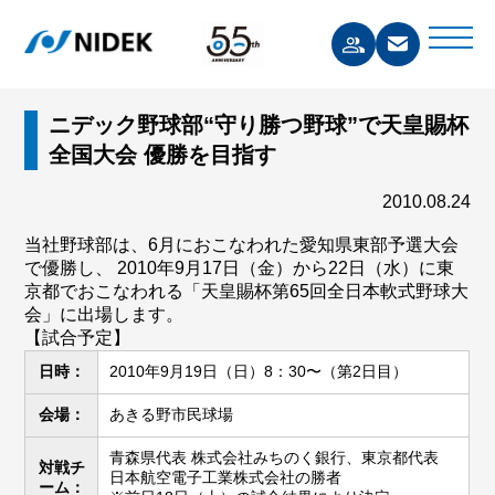
ニデック野球部“守り勝つ野球”で天皇賜杯
全国大会 優勝を目指す
2010.08.24
当社野球部は、6月におこなわれた愛知県東部予選大会
で優勝し、 2010年9月17日（金）から22日（水）に東
京都でおこなわれる「天皇賜杯第65回全日本軟式野球大
会」に出場します。
【試合予定】
日時：
2010年9月19日（日）8：30〜（第2日目）
会場：
あきる野市民球場
青森県代表 株式会社みちのく銀行、東京都代表
対戦チ
日本航空電子工業株式会社の勝者
ーム：