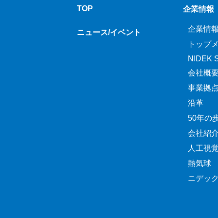
TOP
企業情報
企業情
ニュース/イベント
トップ
NIDEK Sp
会社概
事業拠
沿革
50年の
会社紹
人工視
熱気球
ニデッ