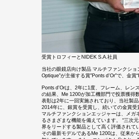
受賞トロフィーとNIDEK S.A.社員
当社の眼鏡店向け製品 マルチファンクションエッ
Optique”が主催する賞”Ponts d’Or”で、金賞
Ponts d’Orは、2年に1度、フレー
の結果、Me 1200が加工機部門で投票獲得数1
表彰は2年に一回実施されており、当社製品の受賞
2014年に、銀賞を受賞し、続いての金賞
マルチファンクションエッジャーは、メガネ
るさまざまな機能を備えています。 “三次
界をリードする製品として高く評価されて
その最新モデルであるMe 1200は、従