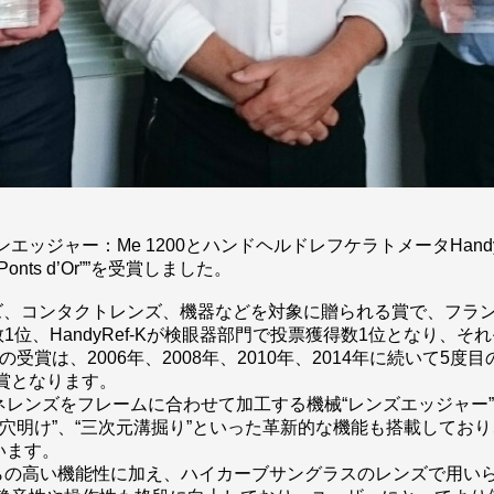
ジャー：Me 1200とハンドヘルドレフケラトメータHandyRe
“Ponts d’Or””を受賞しました。
ム、レンズ、コンタクトレンズ、機器などを対象に贈られる賞で、フ
位、HandyRef-Kが検眼器部門で投票獲得数1位となり、それぞれ
は、2006年、2008年、2010年、2014年に続いて5度目
受賞となります。
レンズをフレームに合わせて加工する機械“レンズエッジャー”
元穴明け”、“三次元溝掘り”といった革新的な機能も搭載してお
います。
来からの高い機能性に加え、ハイカーブサングラスのレンズで用