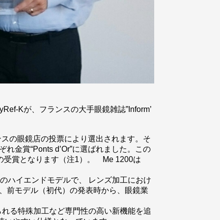
f-Kが、フランスの大手眼鏡雑誌”Inform’
ランスの眼鏡店の投票により選出されます。そ
金賞“Ponts d’Or”に選ばれました。この
の受賞となります（注1）。 Me 1200は
のハイエンドモデルで、 レンズ加工におけ
り、前モデル（初代）の発表時から、眼鏡業
いられる特殊加工など専門性の高い新機能を追