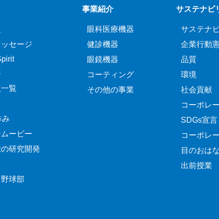
事業紹介
サステナビ
報
眼科医療機器
サステナ
メッセージ
健診機器
企業行動
irit
眼鏡機器
品質
要
コーティング
環境
点一覧
その他の事業
社会貢献
コーポレ
歩み
SDGs宣言
介ムービー
コーポレ
覚の研究開発
目のおは
出前授業
ク野球部