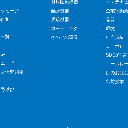
報
眼科医療機器
サステナ
メッセージ
健診機器
企業行動
irit
眼鏡機器
品質
要
コーティング
環境
点一覧
その他の事業
社会貢献
コーポレ
歩み
SDGs宣言
介ムービー
コーポレ
覚の研究開発
目のおは
出前授業
ク野球部