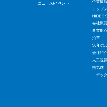
企業情
ニュース/イベント
トップ
NIDEK Sp
会社概
事業拠
沿革
50年の
会社紹
人工視
熱気球
ニデッ