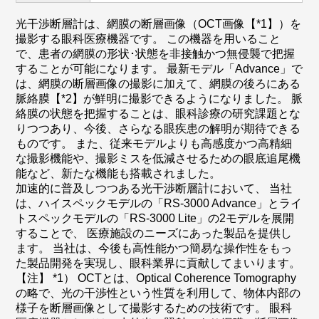
光干渉断層計は、網膜の断層画像（OCT画像【*1】）を
撮影する眼科医療機器です。 この機器を用いること
で、患者の網膜の形状･状態を非接触かつ無侵襲で把握
することが可能になります。 最新モデル「Advance」で
は、網膜の断層画像の撮影に加えて、網膜の後ろにある
脈絡膜【*2】が鮮明に撮影できるようになりました。 脈
絡膜の状態を把握することは、眼科診療の研究課題とな
りつつあり、今後、さらなる眼疾患の解明が期待できる
ものです。 また、従来モデルよりも高感度かつ高精細
な撮影機能や、撮影ミスを低減させるための眼底追尾機
能など、新たな機能も搭載されました。
加速的に普及しつつある光干渉断層計において、 当社
は、ハイスペックモデルの「RS-3000 Advance」とライ
トスペックモデルの「RS-3000 Lite」の2モデルを展開
することで、 医療施設のニーズにあった製品を提供し
ます。 当社は、今後も高性能かつ簡易な操作性をもっ
た製品開発を実現し、眼科業界に貢献してまいります。
【注】 *1） OCTとは、Optical Coherence Tomography
の略で、光の干渉性という性質を利用して、物体内部の
様子を断層画像として撮影するための技術です。 眼科