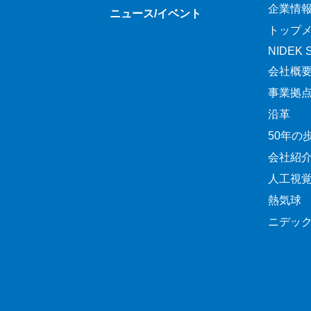
企業情
ニュース/イベント
トップ
NIDEK Sp
会社概
事業拠
沿革
50年の
会社紹
人工視
熱気球
ニデッ