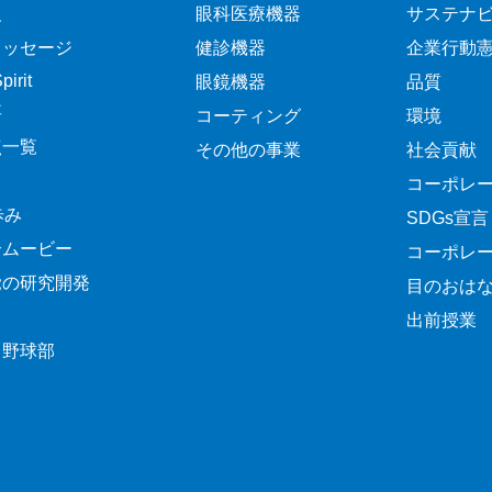
報
眼科医療機器
サステナ
メッセージ
健診機器
企業行動
irit
眼鏡機器
品質
要
コーティング
環境
点一覧
その他の事業
社会貢献
コーポレ
歩み
SDGs宣言
介ムービー
コーポレ
覚の研究開発
目のおは
出前授業
ク野球部