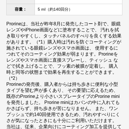
容量：
5 ml（約140回分）
Prorineは、当社が昨年8月に発売したコート剤で、眼鏡
レンズやiPhone画面などに塗布することで、 汚れを拭
き取りやすくし、タッチパネルのすべりを良くする効果
があります。（*1）購入時は汚れを防ぐコーティングが
施されている眼鏡レンズやスマホ画面は、 使用するに
つれてそのコーティング効果が弱まります。Prorineを
レンズやスマホ画面に直接スプレーし、ティッシュ な
どで拭き上げることで、フッ素の被膜が定着し、 購入
時と同等の状態まで効果を再生することができます。
（*2）
Prorineの発売後、購入者からは持ち歩きに便利な小型
タイプを望む声が多くあり、 その要望に応えるため、
既存のProrineより小さいスプレータイプのProrine mini
を発売しました。 Prorine miniはカバンの中に入れても
かさばらず、持ち歩きが苦になりません。 また、ワン
プッシュで約140回使用できるため、汚れやすべりにく
さが気になったときにも十分にご利用いただけます。
当社は、従来、企業向けにコーティング加工を提供して