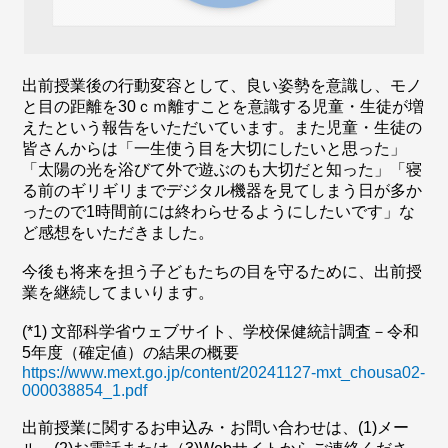
出前授業後の行動変容として、良い姿勢を意識し、モノ
と目の距離を30ｃｍ離すことを意識する児童・生徒が増
えたという報告をいただいています。また児童・生徒の
皆さんからは「一生使う目を大切にしたいと思った」
「太陽の光を浴びて外で遊ぶのも大切だと知った」「寝
る前のギリギリまでデジタル機器を見てしまう日が多か
ったので1時間前には終わらせるようにしたいです」な
ど感想をいただきました。
今後も将来を担う子どもたちの目を守るために、出前授
業を継続してまいります。
(*1) 文部科学省ウェブサイト、学校保健統計調査－令和
5年度（確定値）の結果の概要
https://www.mext.go.jp/content/20241127-mxt_chousa02-
000038854_1.pdf
出前授業に関するお申込み・お問い合わせは、(1)メー