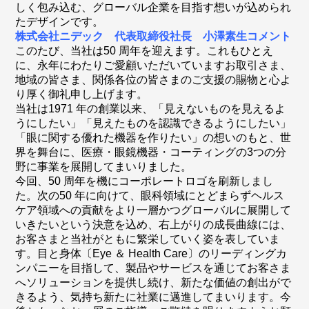
しく包み込む、グローバル企業を目指す想いが込められ
たデザインです。
株式会社ニデック 代表取締役社長 小澤素生コメント
このたび、当社は50 周年を迎えます。これもひとえ
に、永年にわたりご愛顧いただいていますお取引さま、
地域の皆さま、関係各位の皆さまのご支援の賜物と心よ
り厚く御礼申し上げます。
当社は1971 年の創業以来、「見えないものを見えるよ
うにしたい」「見えたものを認識できるようにしたい」
「眼に関する優れた機器を作りたい」の想いのもと、世
界を舞台に、医療・眼鏡機器・コーティングの3つの分
野に事業を展開してまいりました。
今回、50 周年を機にコーポレートロゴを刷新しまし
た。次の50 年に向けて、眼科領域にとどまらずヘルス
ケア領域への貢献をより一層かつグローバルに展開して
いきたいという決意を込め、右上がりの成長曲線には、
お客さまと当社がともに繁栄していく姿を表していま
す。目と身体〔Eye ＆ Health Care〕のリーディングカ
ンパニーを目指して、製品やサービスを通じてお客さま
へソリューションを提供し続け、新たな価値の創出がで
きるよう、気持ち新たに社業に邁進してまいります。今