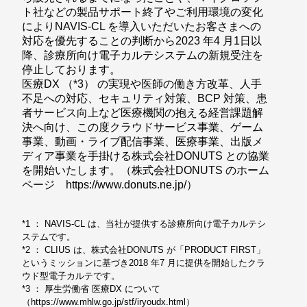
ト社などの製品サポート終了やご利用環境の変化
によりNAVIS-CL を導入いただいたお客さまへの
対応を優先することの判断から2023 年4 月1日以
降、診療所向け電子カルテシステムの新規受注を
停止しております。
医療DX （*3） の実現や医師の働き方改革、人手
不足への対応、セキュリティ対策、BCP 対策、患
者サービス向上など医療機関の抱える経営課題解
決へ向け、この度クラウドサービス事業、ゲーム
事業、動画・ライブ配信事業、医療事業、出版メ
ディア事業を手掛ける株式会社DONUTS との協業
を開始いたします。（株式会社DONUTS のホーム
ページ https://www.donuts.ne.jp/）
*1 ： NAVIS-CL は、当社が提供する診療所向け電子カルテシ
ステムです。
*2 ： CLIUS は、株式会社DONUTS が「PRODUCT FIRST」
というミッションに基づき2018 年7 月に提供を開始したクラ
ウド型電子カルテです。
*3 ： 厚生労働省 医療DX について
（https://www.mhlw.go.jp/stf/iryoudx.html）