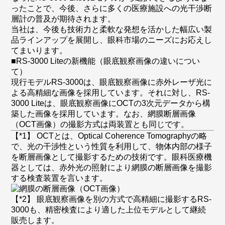
ったことで、今後、さらに多くの医療施設への光干渉断
層計の普及が期待されます。
当社は、今後も技術力と柔軟な発想を活かした幅広い製
品ラインアップを展開し、眼科市場のニーズにお応えし
てまいります。
■RS-3000 Liteの新機能（眼底観察画像の違いについ
て）
現行モデルRS-3000は、眼底観察画像に赤外レーザ光に
よる高精細な画像を採用しています。それに対し、RS-
3000 Liteは、眼底観察画像にOCTの3次元データから構
築した画像を採用しています。なお、網膜断層画像
（OCT画像）の撮影方式は両装置とも同じです。
【*1】 OCTとは、Optical Coherence Tomographyの略
で、光の干渉性という性質を利用して、物体内部の様子
を断層画像として撮影するための技術です。眼科医療機
器としては、赤外光の照射により網膜の断層画像を撮影
する検査装置を言います。
【*2】 眼底観察画像を別の方式で高精細に撮影するRS-
3000も、精密検査により適した上位モデルとして継続
販売します。