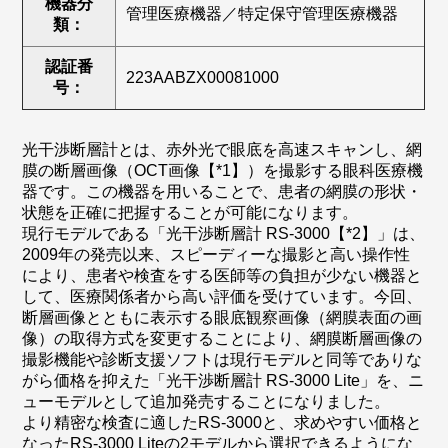
機器分
管理医療機器／特定保守管理医療機器
類：
認証番
223AABZX00081000
号：
光干渉断層計とは、赤外光で眼底を高速スキャンし、網
膜の断層画像（OCT画像【*1】）を撮影する眼科医療機
器です。この機器を用いることで、患者の網膜の形状・
状態を正確に把握することが可能になります。
現行モデルである「光干渉断層計 RS-3000【*2】」は、
2009年の発売以来、スピーディーな撮影と高い操作性
により、患者や検査をする医師等の負担が少ない機器と
して、医療関係者から高い評価を受けています。今回、
断層画像とともに表示する眼底観察画像（網膜表面の画
像）の取得方式を変更することにより、網膜断層画像の
撮影機能や診断支援ソフトは現行モデルと同等でありな
がら価格を抑えた「光干渉断層計 RS-3000 Lite」を、ニ
ューモデルとして追加発売することになりました。
より精密な検査に適したRS-3000と、求めやすい価格と
なったRS-3000 Liteの2モデルから選択できるようにな