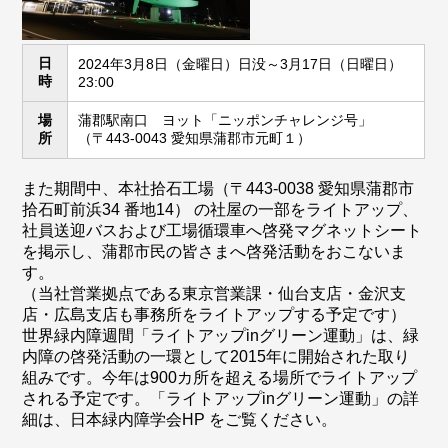
日
2024年3月8日（金曜日）日没～3月17日（日曜日）
時
23:00
場
蒲郡駅南口 ヨット「ニッポンチャレンジ号」
所
（〒443-0043 愛知県蒲郡市元町１）
また期間中、本社拾石工場（〒443-0038 愛知県蒲郡市
拾石町前浜34 番地14） の社屋の一部をライトアップ、
社員送迎バスおよび工場循環車へ啓発マグネットシート
を掲示し、蒲郡市民の皆さまへ啓発活動をおこないま
す。
（当社営業拠点である東京営業課・仙台支店・金沢支
店・広島支店も事務所をライトアップする予定です）
世界緑内障週間「ライトアップinグリーン運動」は、緑
内障の啓発活動の一環として2015年に開始された取り
組みです。今年は900カ所を超える場所でライトアップ
される予定です。「ライトアップinグリーン運動」の詳
細は、日本緑内障学会HP をご覧ください。