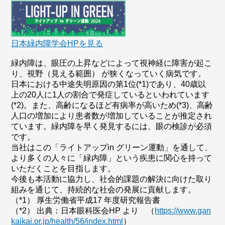
日本緑内障学会HPを見る
緑内障は、眼圧の上昇などによって視神経に障害が起こ
り、視野（見える範囲） が狭くなっていく病気です。
日本における中途失明原因の第1位(*1)であり、40歳以
上の20人に1人の割合で発症しているといわれています
(*2)。また、高齢になるほど有病率が高いため(*3)、高齢
人口の増加により患者数が増加していることが推定され
ています。緑内障を早く発見するには、眼の検診が必須
です。
当社はこの「ライトアップin グリーン運動」を通して、
より多くの人々に「緑内障」という疾患に関心を持って
いただくことを目指します。
今後も本活動に協力し、社会的課題の解決に向けた取り
組みを通じて、持続的な社会の発展に貢献します。
（*1） 厚生労働省平成17 年度研究報告書
（*2） 出典：日本眼科医会HP より （
https://www.gan
kaikai.or.jp/health/56/index.html
）