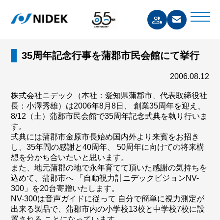
35周年記念行事を蒲郡市民会館にて挙行
2006.08.12
株式会社ニデック（本社：愛知県蒲郡市、代表取締役社
長：小澤秀雄）は2006年8月8日、 創業35周年を迎え、
8/12（土）蒲郡市民会館で35周年記念式典を執り行いま
す。
式典には蒲郡市金原市長始め国内外より来賓をお招き
し、35年間の感謝と40周年、 50周年に向けての将来構
想を分かち合いたいと思います。
また、地元蒲郡の地で永年育てて頂いた感謝の気持ちを
込めて、蒲郡市へ 「自動視力計ニデックビジョンNV-
300」を20台寄贈いたします。
NV-300は音声ガイドに従って 自分で簡単に視力測定が
出来る製品で、蒲郡市内の小学校13校と中学校7校に設
置される ことになっています。