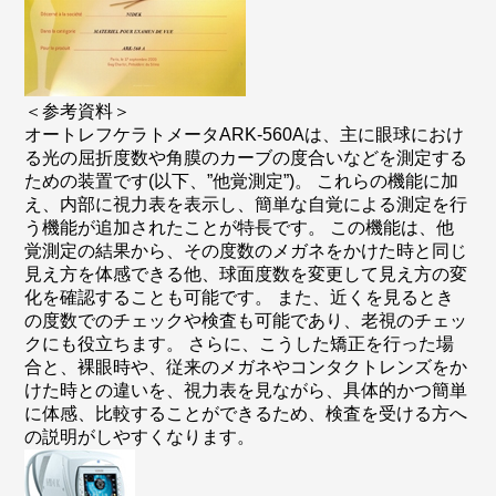
＜参考資料＞
オートレフケラトメータARK-560Aは、主に眼球におけ
る光の屈折度数や角膜のカーブの度合いなどを測定する
ための装置です(以下、”他覚測定”)。 これらの機能に加
え、内部に視力表を表示し、簡単な自覚による測定を行
う機能が追加されたことが特長です。 この機能は、他
覚測定の結果から、その度数のメガネをかけた時と同じ
見え方を体感できる他、球面度数を変更して見え方の変
化を確認することも可能です。 また、近くを見るとき
の度数でのチェックや検査も可能であり、老視のチェッ
クにも役立ちます。 さらに、こうした矯正を行った場
合と、裸眼時や、従来のメガネやコンタクトレンズをか
けた時との違いを、視力表を見ながら、具体的かつ簡単
に体感、比較することができるため、検査を受ける方へ
の説明がしやすくなります。