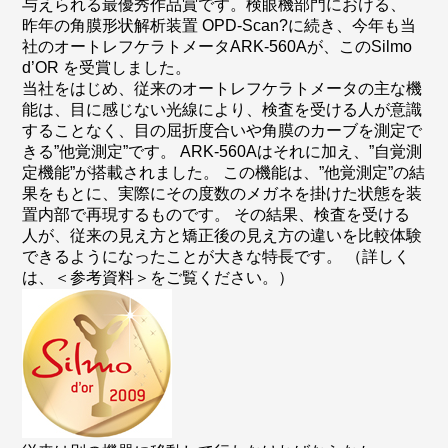
与えられる最優秀作品賞です。検眼機部門における、
昨年の角膜形状解析装置 OPD-Scan?に続き、今年も当
社のオートレフケラトメータARK-560Aが、このSilmo
d’OR を受賞しました。
当社をはじめ、従来のオートレフケラトメータの主な機
能は、目に感じない光線により、検査を受ける人が意識
することなく、目の屈折度合いや角膜のカーブを測定で
きる”他覚測定”です。 ARK-560Aはそれに加え、”自覚測
定機能”が搭載されました。 この機能は、”他覚測定”の結
果をもとに、実際にその度数のメガネを掛けた状態を装
置内部で再現するものです。 その結果、検査を受ける
人が、従来の見え方と矯正後の見え方の違いを比較体験
できるようになったことが大きな特長です。 （詳しく
は、＜参考資料＞をご覧ください。）