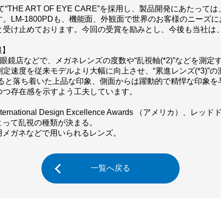
“THE ART OF EYE CARE”を採用し、製品開発にあた
。LM-1800PDも、機能面、外観面で世界のお客様のニーズ
と受け止めております。今回の受賞を励みとし、今後も当社は
報】
科・眼鏡店などで、メガネレンズの度数や“乱視軸(*2)”などを測
定速度を従来モデルより大幅に向上させ、“累進レンズ(*3)”
見ると落ち着いた上品な印象、側面からは躍動的で精悍な印象を
つつ存在感を示すよう工夫しています。
national Design Excellence Awards （アメリカ
よって乱視の種類が決まる。
用メガネなどで用いられるレンズ。
一覧へ戻る