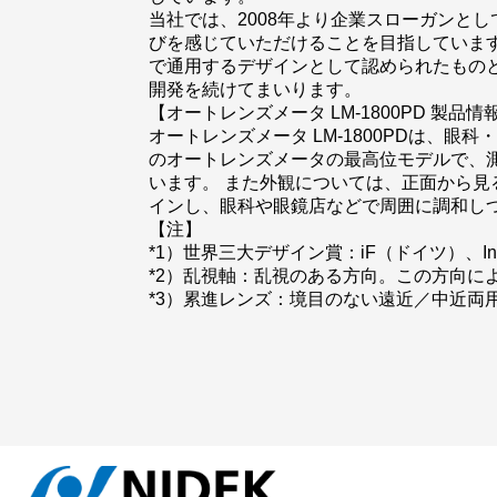
当社では、2008年より企業スローガンとして
びを感じていただけることを目指しています
で通用するデザインとして認められたもの
開発を続けてまいります。
【オートレンズメータ LM-1800PD 製品情
オートレンズメータ LM-1800PDは、眼
のオートレンズメータの最高位モデルで、測
います。 また外観については、正面から
インし、眼科や眼鏡店などで周囲に調和し
【注】
*1）世界三大デザイン賞：iF（ドイツ）、Inter
*2）乱視軸：乱視のある方向。この方向に
*3）累進レンズ：境目のない遠近／中近両