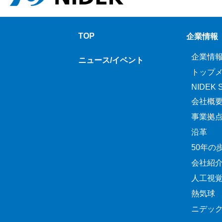
TOP
企業情報
企業情
ニュース/イベント
トップ
NIDEK Sp
会社概
事業拠
沿革
50年の
会社紹
人工視
熱気球
ニデッ