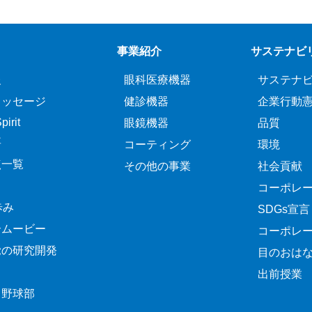
事業紹介
サステナビ
報
眼科医療機器
サステナ
メッセージ
健診機器
企業行動
irit
眼鏡機器
品質
要
コーティング
環境
点一覧
その他の事業
社会貢献
コーポレ
歩み
SDGs宣言
介ムービー
コーポレ
覚の研究開発
目のおは
出前授業
ク野球部