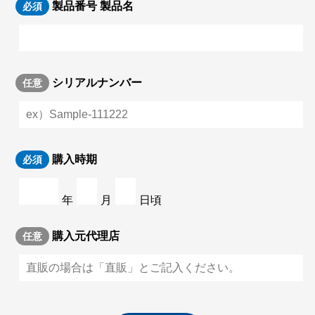
製品番号 製品名
必須
シリアルナンバー
任意
購入時期
必須
年
月
日頃
購入元代理店
任意