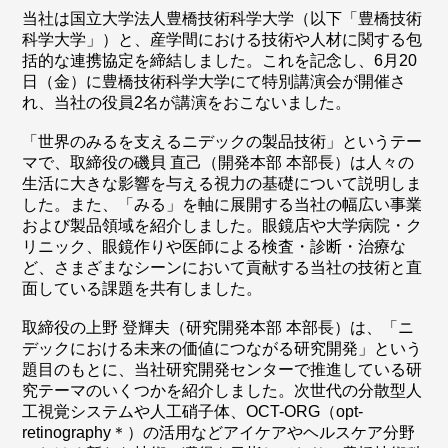
当社は国立大学法人豊橋技術科学大学（以下「豊橋技術
科学大学」）と、産学間における技術や人材に関する包
括的な連携協定を締結しました。これを記念し、6月20
日（金）に豊橋技術科学大学にて特別講演会が開催さ
れ、当社の役員2名が講演をおこないました。
「世界のみるを支えるニデックの製品技術」というテー
マで、取締役の磯貝 直己（開発本部 本部長）は人々の
生活に大きな影響を与える視力の基礎について説明しま
した。また、「みる」を軸に展開する当社の幅広い事業
および製品領域を紹介しました。眼鏡店や大学病院・ク
リニック、眼鏡作りや医師による検査・診断・治療な
ど、さまざまなシーンにおいて貢献する当社の技術と直
面している課題を共有しました。
取締役の上野 登輝夫（研究開発本部 本部長）は、「ニ
デックにおける未来の価値につながる研究開発」という
題目のもとに、当社研究開発センターで推進している研
究テーマのいくつかを紹介しました。次世代の分散型人
工視覚システムや人工硝子体、OCT-ORG（opt-
retinography＊）の活用などアイケアやヘルスケア分野