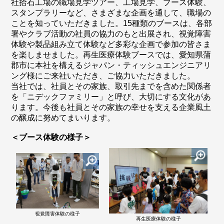
社拾石工場の職場見学ツアー、工場見学、ブース体験、
スタンプラリーなど、さまざまな企画を通して、職場の
ことを知っていただきました。15種類のブースは、各部
署やクラブ活動の社員の協力のもと出展され、視覚障害
体験や製品組み立て体験など多彩な企画で参加の皆さま
を楽しませました。再生医療体験ブースでは、愛知県蒲
郡市に本社を構えるジャパン・ティッシュエンジニアリ
ング様にご来社いただき、ご協力いただきました。
当社では、社員とその家族、取引先までを含めた関係者
を「ニデックファミリー」と呼び、大切にする文化があ
ります。今後も社員とその家族の幸せを支える企業風土
の醸成に努めてまいります。
＜ブース体験の様子＞
視覚障害体験の様子
再生医療体験の様子