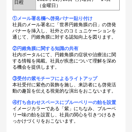
日程
（金曜日）
①メール署名欄へ啓発バナー貼り付け
社員のメール署名に「世界円錐角膜の日」の啓発
バナーを挿入し、社外とのコミュニケーションを
通じて、円錐角膜に対する認知向上を図ります。
②円錐角膜に関する知識の共有
社内ポータルにて、円錐角膜の症状や治療法に関
する情報を掲載。社員が疾患について理解を深め
る機会を提供します。
③受付の紫モチーフによるライトアップ
本社受付に紫色の装飾を施し、来訪者にも啓発活
動の趣旨を伝える視覚的な演出をおこないます。
④打ち合わせスペースにブルーベリーの飴を設置
イメージカラーである「紫」にちなみ、ブルーベ
リー味の飴を設置し、社員の関心を引きつけるき
っかけづくりをおこないます。