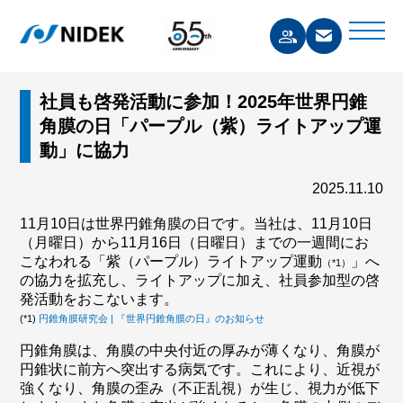
社員も啓発活動に参加！2025年世界円錐
角膜の日「パープル（紫）ライトアップ運
動」に協力
2025.11.10
11月10日は世界円錐角膜の日です。当社は、11月10日
（月曜日）から11月16日（日曜日）までの一週間にお
こなわれる「紫（パープル）ライトアップ運動
」へ
（*1）
の協力を拡充し、ライトアップに加え、社員参加型の啓
発活動をおこないます。
(*1)
円錐角膜研究会 | 『世界円錐角膜の日』のお知らせ
円錐角膜は、角膜の中央付近の厚みが薄くなり、角膜が
円錐状に前方へ突出する病気です。これにより、近視が
強くなり、角膜の歪み（不正乱視）が生じ、視力が低下