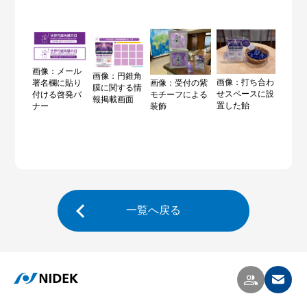
画像：メール
画像：円錐角
画像：打ち合わ
署名欄に貼り
画像：受付の紫
膜に関する情
せスペースに設
付ける啓発バ
モチーフによる
報掲載画面
置した飴
ナー
装飾
一覧へ戻る