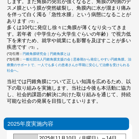
します。また角膜の突出が強くなると、角膜の内側のデ
スメ膜という膜が突然破裂し、角膜内に水が溜まり痛み
を伴って白く濁る「急性水腫」という病態になることが
あります
。
（*2）
多くは10代に発症し徐々に角膜が薄くなり尖ってきま
す。若年者（中学生から大学生ぐらいの年齢）で視力低
下を来すため、就学や就業にも影響を及ぼすことが多い
疾患です
。
（*3）
(*2)引用：
円錐角膜研究会｜円錐角膜とは
(*3)引用：
一般社団法人円錐角膜支援の会 | 思春期から発症しやすい円錐角膜。治
療費のサポートで、一人でも多くの患者さんが早期に安心して治療を受けられる
社会へ。
当社では円錐角膜について正しい知識を広めるため、以
下の取り組みを実施します。当社は今後も本活動に協力
し、社会的課題の解決に向けた取り組みを通じて、持続
可能な社会の発展を目指してまいります。
2025年度実施内容
2025年11月10日（月曜日）～14日