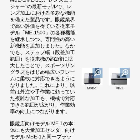
ジャー*の最新モデルで、レ
ンズ加工における多彩な機能
を備えた製品です。眼鏡業界
で高い評価を得ている従来モ
デル「ME-1500」の各種機能
を継承しつつ、専門性の高い
新機能を追加しました。なか
でも、ステップ幅（段差加工
範囲）を従来機の約2倍に拡
大したことで、スポーツサン
グラスをはじめ幅広いフレー
ムに柔軟に対応できるように
なりました。これにより、以
MSE-1
ME-1
前は外注や手作業に頼ってい
た複雑な加工も、機械で対応
できる範囲が広がり、作業効
率の向上につながります。
眼鏡店向けモデル ME-1の本
体にも大量加工センター向け
モデル MSE-1と同一プラッ