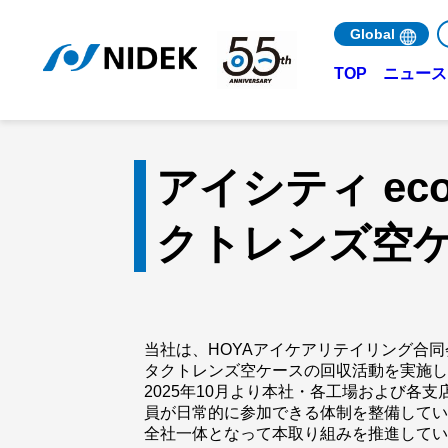
Global
ニュース 
TOP
アイシティ e
クトレンズ空
当社は、HOYAアイケアリテイリング合同
タクトレンズ空ケースの回収活動を実施
2025年10月より本社・各工場および各
員が日常的に参加できる体制を整備して
全社一体となって本取り組みを推進して