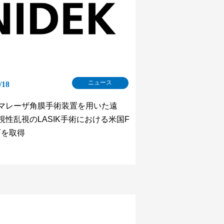
ニュース
/18
マレーザ角膜手術装置を用いた遠
視性乱視のLASIK手術における米国F
可を取得