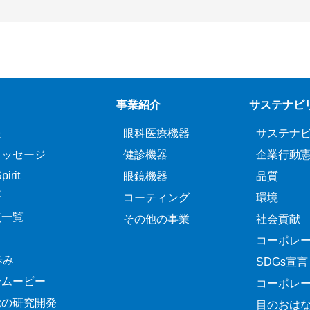
事業紹介
サステナビ
報
眼科医療機器
サステナ
メッセージ
健診機器
企業行動
irit
眼鏡機器
品質
要
コーティング
環境
点一覧
その他の事業
社会貢献
コーポレ
歩み
SDGs宣言
介ムービー
コーポレ
覚の研究開発
目のおは