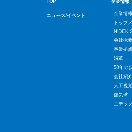
TOP
企業情報
企業情
ニュース/イベント
トップ
NIDEK Sp
会社概
事業拠
沿革
50年の
会社紹
人工視
熱気球
ニデッ