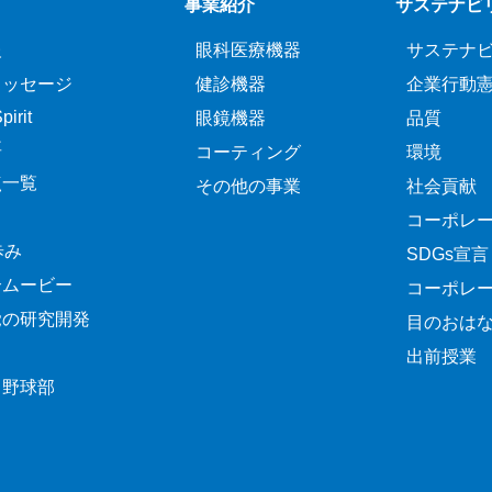
事業紹介
サステナビ
報
眼科医療機器
サステナ
メッセージ
健診機器
企業行動
irit
眼鏡機器
品質
要
コーティング
環境
点一覧
その他の事業
社会貢献
コーポレ
歩み
SDGs宣言
介ムービー
コーポレ
覚の研究開発
目のおは
出前授業
ク野球部