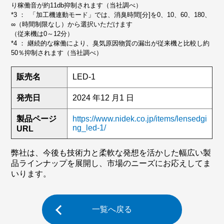
り稼働音が約11db抑制されます（当社調べ）
*3 ： 「加工機連動モード」では、消臭時間[分]を0、10、60、180、
∞（時間制限なし）から選択いただけます
（従来機は0～12分）
*4 ： 継続的な稼働により、臭気原因物質の漏出が従来機と比較し約
50％抑制されます（当社調べ）
販売名
LED-1
発売日
2024 年12 月1 日
製品ページ
https://www.nidek.co.jp/items/lensedgi
ng_led-1/
URL
弊社は、今後も技術力と柔軟な発想を活かした幅広い製
品ラインナップを展開し、市場のニーズにお応えしてま
いります。
一覧へ戻る