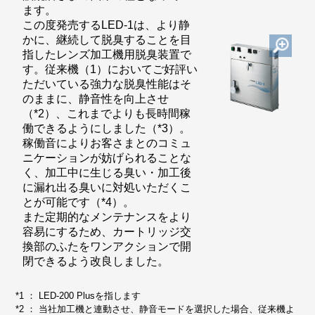
ます。
この度発売するLED-1は、より静
かに、継続して脱臭することを目
指したレンズ加工機用脱臭装置で
す。従来機（1）においてご好評い
ただいている強力な脱臭性能はそ
のままに、静音性を向上させ
（*2）、これまでよりも長時間稼
働できるようにしました（*3）。
稼働音によりお客さまとのコミュ
ニケーションが妨げられることな
く、加工中に生じる臭い・加工後
に漏れ出る臭いに対処いただくこ
とが可能です（*4）。
また定期的なメンテナンスをより
容易にするため、カートリッジ交
換部のふたをワンアクションで開
閉できるよう改良しました。
*1 ： LED-200 Plusを指します
*2 ： 当社加工機と連動させ、静音モードを選択した場合、従来機よ