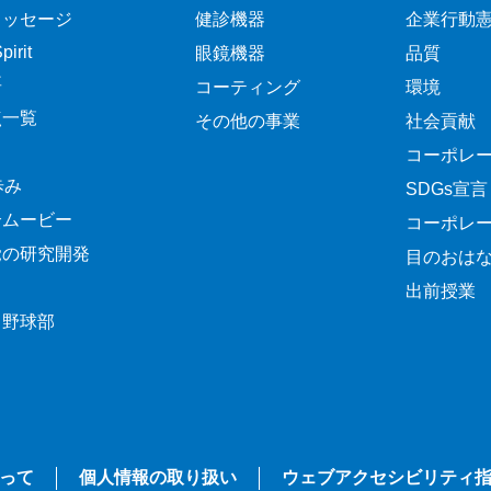
メッセージ
健診機器
企業行動
irit
眼鏡機器
品質
要
コーティング
環境
点一覧
その他の事業
社会貢献
コーポレ
歩み
SDGs宣言
介ムービー
コーポレ
覚の研究開発
目のおは
出前授業
ク野球部
って
個人情報の取り扱い
ウェブアクセシビリティ