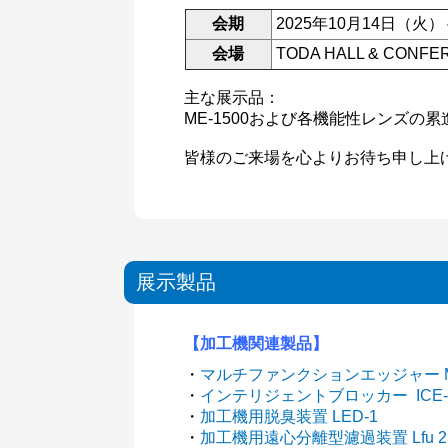
会期
2025年10月14日（火
会場
TODA HALL & CONFE
主な展示品：
ME-1500および各機能性レンズの累進
皆様のご来場を心よりお待ち申し上
展示製品
【加工機関連製品】
・
マルチファンクションエッジャー ME
・
インテリジェントブロッカー ICE-1
・
加工機用脱臭装置 LED-1
・
加工機用遠心分離型濾過装置 Lfu 2