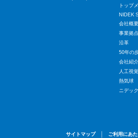
トップ
NIDEK Sp
会社概
事業拠
沿革
50年の
会社紹
人工視
熱気球
ニデッ
サイトマップ
ご利用にあた