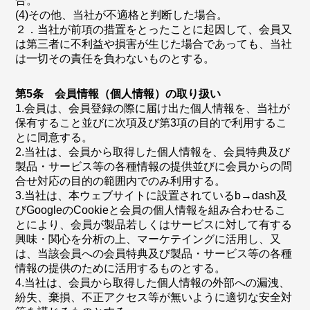
合。
(4)その他、当社が不適格と判断した場合。
２．当社が前項の措置をとったことに起因して、会員又
は第三者に不利益や損害が生じた場合であっても、当社
は一切その責任を負わないものとする。
第5条 会員情報（個人情報）の取り扱い
1.会員は、会員登録の際に届け出た個人情報を、当社が
保有すること並びに次項及び第3項の目的で利用するこ
とに同意する。
2.当社は、会員から取得した個人情報を、会員特典及び
製品・サービス等の各種情報の提供並びに会員からの問
合せ対応の目的の範囲内でのみ利用する。
3.当社は、本ウェブサイトに設置されているb→dash及
びGoogleのCookieと会員の個人情報を組み合わせるこ
とにより、会員が製品若しくはサービスに対して有する
興味・関心を分析の上、マーケテイングに活用し、又
は、当該会員への会員特典及び製品・サービス等の各種
情報の提供のために活用するものとする。
4.当社は、会員から取得した個人情報の外部への漏洩、
紛失、棄損、不正アクセス等が無いように適切な安全対