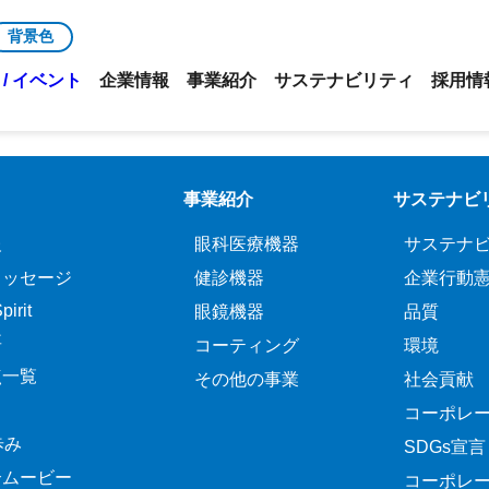
う一度ご確認ください。後ほど詳細についてメールが送付され
背景色
/ イベント
企業情報
事業紹介
サステナビリティ
採用情
事業紹介
サステナビ
報
眼科医療機器
サステナ
メッセージ
健診機器
企業行動
irit
眼鏡機器
品質
要
コーティング
環境
点一覧
その他の事業
社会貢献
コーポレ
歩み
SDGs宣言
介ムービー
コーポレ