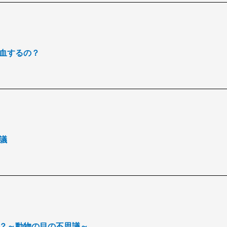
て充血するの？
思議
食系？～動物の目の不思議～