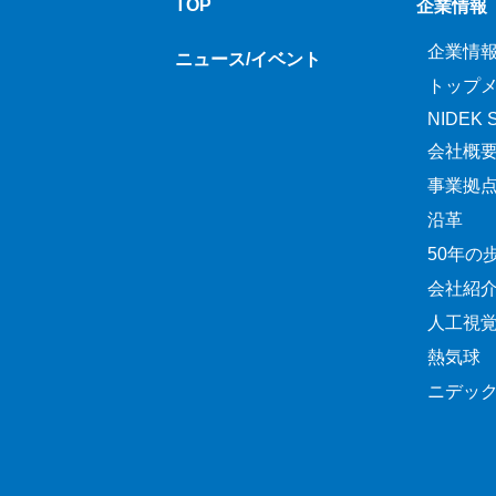
TOP
企業情報
企業情
ニュース/イベント
トップ
NIDEK Sp
会社概
事業拠
沿革
50年の
会社紹
人工視
熱気球
ニデッ