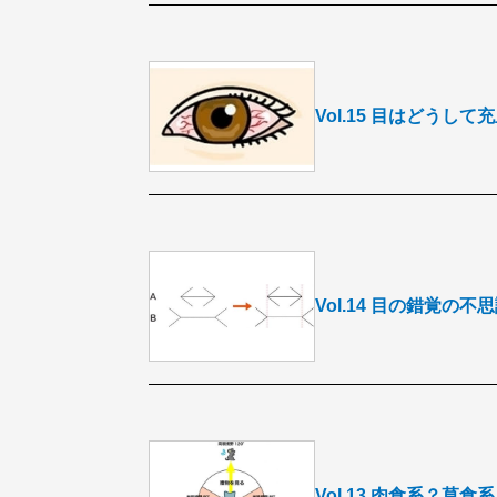
Vol.15 目はどうし
Vol.14 目の錯覚の不
Vol.13 肉食系？草