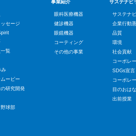
事業紹介
サステナビ
報
眼科医療機器
サステナ
メッセージ
健診機器
企業行動
irit
眼鏡機器
品質
要
コーティング
環境
点一覧
その他の事業
社会貢献
コーポレ
歩み
SDGs宣言
介ムービー
コーポレ
覚の研究開発
目のおは
出前授業
ク野球部