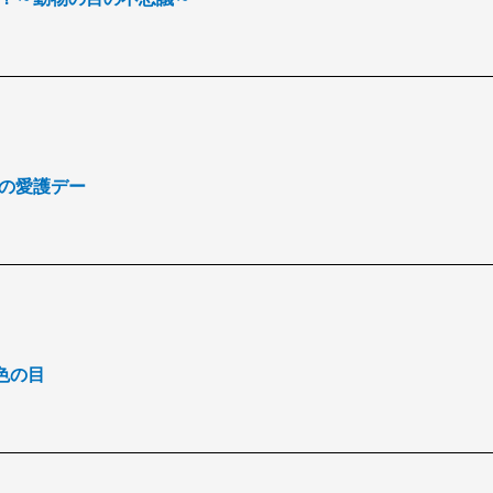
は目の愛護デー
茶色の目