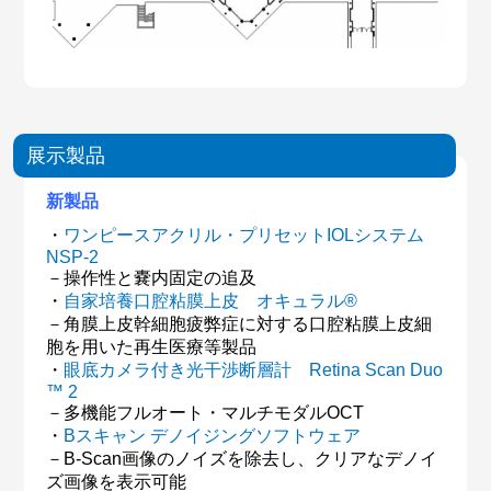
展示製品
新製品
・
ワンピースアクリル・プリセットIOLシステム
NSP-2
－操作性と嚢内固定の追及
・
自家培養口腔粘膜上皮 オキュラル®
－角膜上皮幹細胞疲弊症に対する口腔粘膜上皮細
胞を用いた再生医療等製品
・
眼底カメラ付き光干渉断層計 Retina Scan Duo
™ 2
－多機能フルオート・マルチモダルOCT
・
Bスキャン デノイジングソフトウェア
－B-Scan画像のノイズを除去し、クリアなデノイ
ズ画像を表示可能