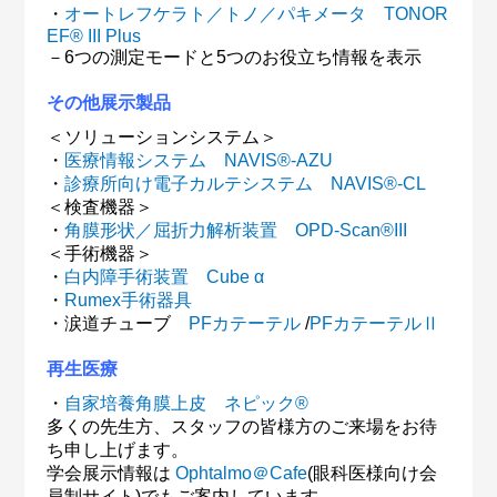
・
オートレフケラト／トノ／パキメータ TONOR
EF® III Plus
－6つの測定モードと5つのお役立ち情報を表示
その他展示製品
＜ソリューションシステム＞
・
医療情報システム NAVIS®-AZU
・
診療所向け電子カルテシステム NAVIS®-CL
＜検査機器＞
・
角膜形状／屈折力解析装置 OPD-Scan®III
＜手術機器＞
・
白内障手術装置 Cube α
・
Rumex手術器具
・涙道チューブ
PFカテーテル
/
PFカテーテルⅡ
再生医療
・
自家培養角膜上皮 ネピック®
多くの先生方、スタッフの皆様方のご来場をお待
ち申し上げます。
学会展示情報は
Ophtalmo＠Cafe
(眼科医様向け会
員制サイト)でもご案内しています。