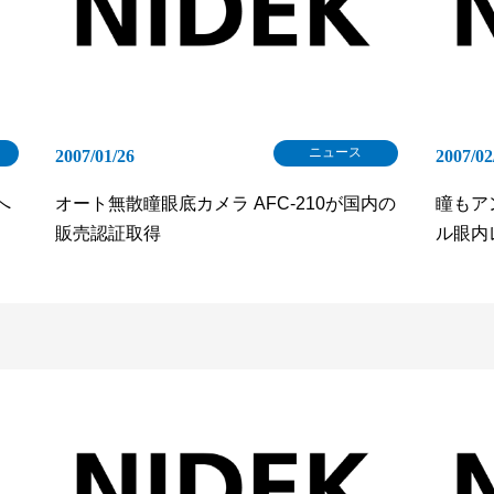
ニュース
2007/01/26
2007/02
へ
オート無散瞳眼底カメラ AFC-210が国内の
瞳もア
販売認証取得
ル眼内レ