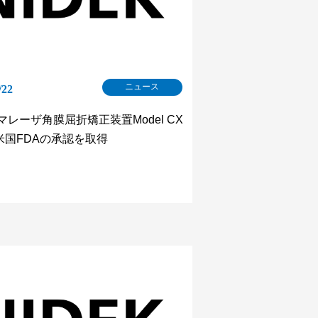
ニュース
/22
マレーザ角膜屈折矯正装置Model CX
、米国FDAの承認を取得