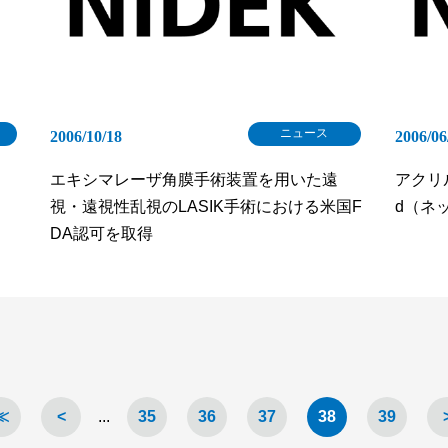
ニュース
2006/10/18
2006/06
エキシマレーザ角膜手術装置を用いた遠
アクリル
視・遠視性乱視のLASIK手術における米国F
d（ネ
DA認可を取得
≪
<
...
35
36
37
38
39