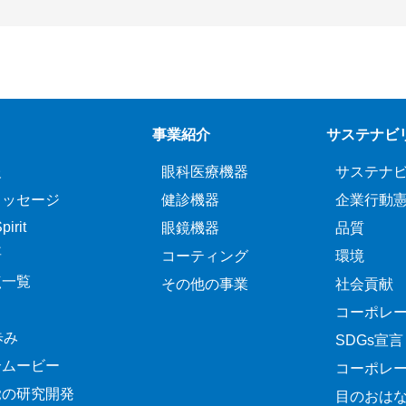
事業紹介
サステナビ
報
眼科医療機器
サステナ
メッセージ
健診機器
企業行動
irit
眼鏡機器
品質
要
コーティング
環境
点一覧
その他の事業
社会貢献
コーポレ
歩み
SDGs宣言
介ムービー
コーポレ
覚の研究開発
目のおは