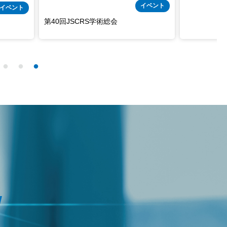
イベント
イベント
環学会
第129回日本眼科学会総会