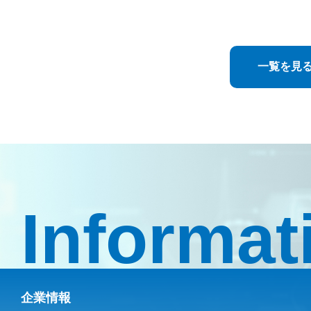
イベ
イベント
第40回JSCRS学術総会
回日本緑内障学会
一覧を見
Informat
企業情報