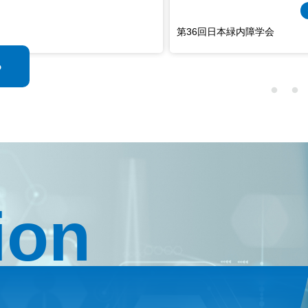
ント
第41回日本眼循
る
ion