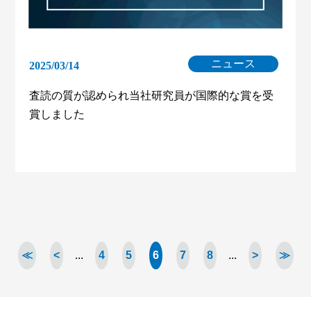
ニュース
2025/03/14
査読の質が認められ当社研究員が国際的な賞を受
賞しました
≪
<
...
4
5
6
7
8
...
>
≫