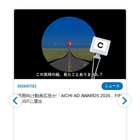
ース
ニュース
2026/07/22
2026
せ
採用向け動画広告が「AICHI AD AWARDS 2026」FIN
一
ALISTに選出
参